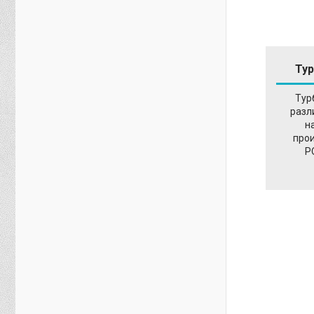
Ту
Тур
разл
н
про
P