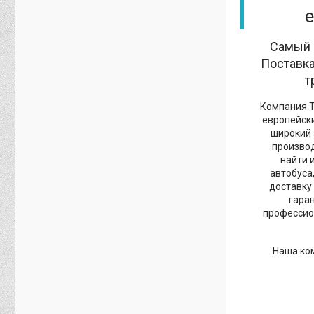
Самый 
Поставка
т
Компания Т
европейски
широкий 
производ
найти 
автобуса
доставку
гара
профессио
Наша ком