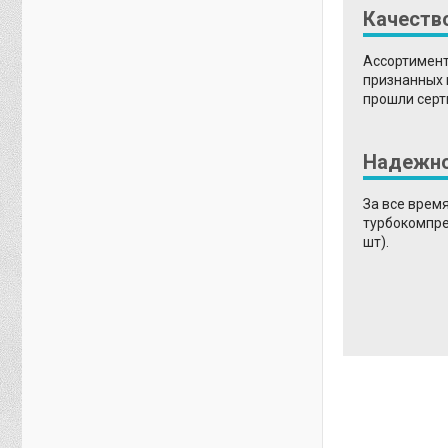
Качеств
Ассортимент
признанных 
прошли серт
Надежн
За все врем
турбокомпре
шт).