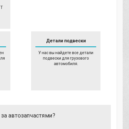
ET
Детали подвески
ен
У нас вы найдете все детали
для
подвески для грузового
автомобиля.
 за автозапчастями?