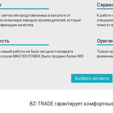
о
Серви
 запчастей представленных в каталоге от
К работе
во всем мире заводов производителей, которые
специали
ификацию качества.
помогут 
ость
Ориги
я нашей работы не было ни одного возврата
Только о
ссоров MASTER POWER (было продано более 800
временем
Выбрать запчасти
BZ-TRADE гарантирует комфортные