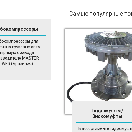
Самые популярные т
рбокомпрессоры
бокомпрессоры для
ичных грузовых авто
апрямую с завода
изводителя MASTER
OWER (Бразилия).
Гидромуфты/
Вискомуфты
В ассортименте гидромуфт