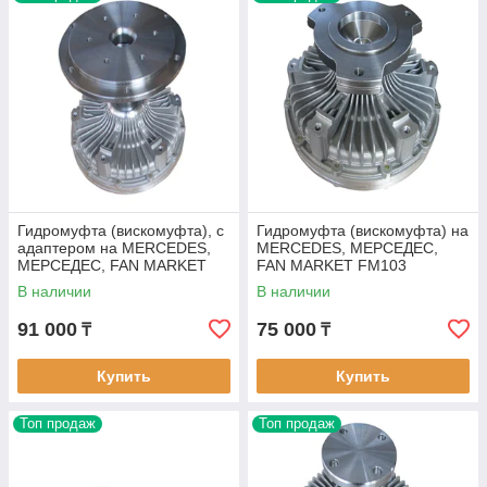
охлаждения, натяжителей ремня, ступицй вентилятора.
Используя все ресурсы современных технологий, компания
выпускает товары высокого качества.
Страна:
Турция
Официальный сайт:
www.fan-market.com
Гидромуфта (вискомуфта), с
Гидромуфта (вискомуфта) на
адаптером на MERCEDES,
MERCEDES, МЕРСЕДЕС,
МЕРСЕДЕС, FAN MARKET
FAN MARKET FM103
FM102
В наличии
В наличии
91 000
75 000
₸
₸
Купить
Купить
Топ продаж
Топ продаж