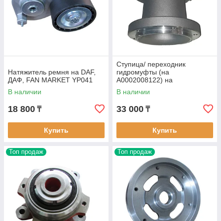
Ступица/ переходник
Натяжитель ремня на DAF,
гидромуфты (на
ДАФ, FAN MARKET YP041
A0002008122) на
MERCEDES, МЕРСЕДЕС,
В наличии
В наличии
FAN MARKET YP034
18 800
33 000
₸
₸
Купить
Купить
Топ продаж
Топ продаж