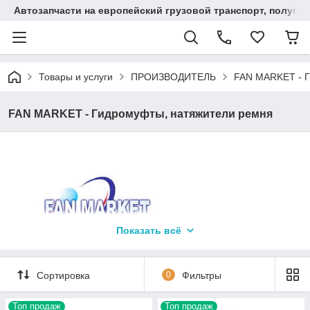
Автозапчасти на европейский грузовой транспорт, полупр
Товары и услуги
ПРОИЗВОДИТЕЛЬ
FAN MARKET - Г
FAN MARKET - Гидромуфты, натяжители ремня
Показать всё
Сортировка
0
Фильтры
FAN MARKET
Производитель вискомуфт/ гидромуфт вентилятора
Топ продаж
Топ продаж