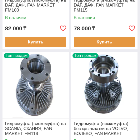
Гидромуфта (вискомуфта) на
Гидромуфта (вискомуфта) на
DAF, ДАФ, FAN MARKET
DAF, ДАФ, FAN MARKET
FM100
FM115
В наличии
В наличии
82 000
78 000
₸
₸
Купить
Купить
Топ продаж
Топ продаж
Гидромуфта (вискомуфта) на
Гидромуфта (вискомуфта)
SCANIA, СКАНИЯ, FAN
без крыльчатки на VOLVO,
MARKET FM118
ВОЛЬВО, FAN MARKET
FM119