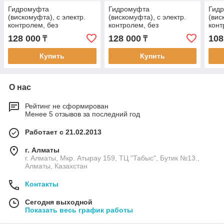
Гидромуфта
Гидромуфта
Гид
(вискомуфта), с электр.
(вискомуфта), с электр.
(вис
контролем, без
контролем, без
конт
крыльчатки на SCANIA, ,
крыльчатки на SCANIA,
FAN
128 000
128 000
108
₸
₸
FAN MARKET FM293
СКАНИЯ, FAN MARKET
FM304
Купить
Купить
О нас
Рейтинг не сформирован
Менее 5 отзывов за последний год
Работает с 21.02.2013
г. Алматы
г. Алматы, Мкр. Атырау 159, ТЦ "Табыс", Бутик №13.,
Алматы, Казахстан
Контакты
Сегодня выходной
Показать весь график работы