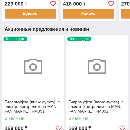
MASTER POWER 808092
MASTER POWER 805274
КАМ
229 000
418 000
270
₸
₸
MAS
Купить
Купить
Акционные предложения и новинки
Топ продаж
Топ продаж
Гидромуфта (вискомуфта), с
Гидромуфта (вискомуфта), с
электр. Контролем на MAN, ,
электр. Контролем на MAN, ,
FAN MARKET FM391
FAN MARKET FM392
В наличии
В наличии
169 000
169 000
₸
₸