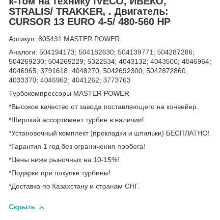
к-том на технику IVECO, ИВЕКО,
STRALIS/ TRAKKER, . Двигатель:
CURSOR 13 EURO 4-5/ 480-560 HP
Артикул: 805431 MASTER POWER
Аналоги: 504194173; 504182630; 504139771; 504287286;
504269230; 504269229; 5322534; 4043132; 4043500; 4046964;
4046965; 3791618; 4048270; 5042692300; 5042872860;
4033370; 4046962; 4041262; 3773763
Турбокомпрессоры MASTER POWER
*Высокое качество от завода поставляющего на конвейер.
*Широкий ассортимент турбин в наличии!
*Установочный комплект (прокладки и шпильки) БЕСПЛАТНО!
*Гарантия 1 год без ограничения пробега!
*Цены ниже рыночных на 10-15%!
*Подарки при покупке турбины!
*Доставка по Казахстану и странам СНГ.
Скрыть