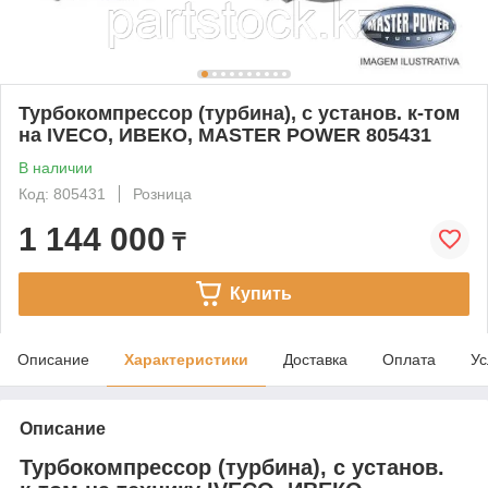
Турбокомпрессор (турбина), с установ. к-том
на IVECO, ИВЕКО, MASTER POWER 805431
В наличии
Код: 805431
Розница
1 144 000
₸
Купить
Описание
Характеристики
Доставка
Оплата
Ус
Описание
Турбокомпрессор (турбина), с установ.