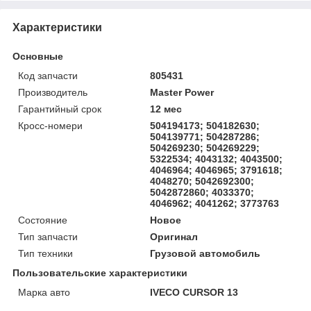
Характеристики
Основные
Код запчасти
805431
Производитель
Master Power
Гарантийный срок
12 мес
Кросс-номери
504194173; 504182630;
504139771; 504287286;
504269230; 504269229;
5322534; 4043132; 4043500;
4046964; 4046965; 3791618;
4048270; 5042692300;
5042872860; 4033370;
4046962; 4041262; 3773763
Состояние
Новое
Тип запчасти
Оригинал
Тип техники
Грузовой автомобиль
Пользовательские характеристики
Марка авто
IVECO CURSOR 13