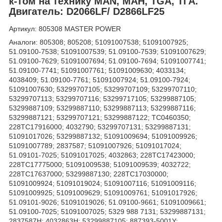
к-том на технику MAN, МАН, TGA, ТГА.
Двигатель: D2066LF/ D2866LF25
Артикул: 805308 MASTER POWER
Аналоги: 805308; 805208; 51091007538; 51091007925;
51.09100-7538; 51091007539; 51.09100-7539; 51091007629;
51.09100-7629; 51091007694; 51.09100-7694; 51091007741;
51.09100-7741; 51091007761; 51091009630; 4033134;
4038409; 51.09100-7761; 51091007924; 51.09100-7924;
51091007630; 53299707105; 53299707109; 53299707110;
53299707113; 53299707116; 53299717105; 53299887105;
53299887109; 53299887110; 53299887113; 53299887116;
53299887121; 53299707121; 53299887122; TC0460350;
228TC17916000; 4032790; 53299707131; 53299887131;
51091017026; 53299887132; 51091009694; 51091009926;
51091007789; 2837587; 51091007926; 51091017024;
51.09101-7025; 51091017025; 4032863; 228TC17423000;
228TC17775000; 51091009538; 51091009539; 4032722;
228TC17637000; 53299887130; 228TC17030000;
51091009924; 51091019024; 51091007116; 51091009116;
51091009925; 51091009629; 51091009761; 51091017926;
51.09101-9026; 51091019026; 51.09100-9661; 51091009661;
51.09100-7025; 51091007025; 5329 988 7131; 53299887131;
2837587H; 4032863H; 53299887105; 887393-5001Y;