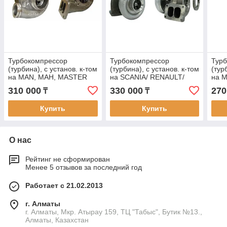
Турбокомпрессор
Турбокомпрессор
Тур
(турбина), с установ. к-том
(турбина), с установ. к-том
(тур
на MAN, МАН, MASTER
на SCANIA/ RENAULT/
на 
POWER 805115
MAN, СКАНИЯ/ РЕНО/
МЕР
310 000
330 000
270
₸
₸
МАН, MASTER POWER
POW
801607
Купить
Купить
О нас
Рейтинг не сформирован
Менее 5 отзывов за последний год
Работает с 21.02.2013
г. Алматы
г. Алматы, Мкр. Атырау 159, ТЦ "Табыс", Бутик №13.,
Алматы, Казахстан