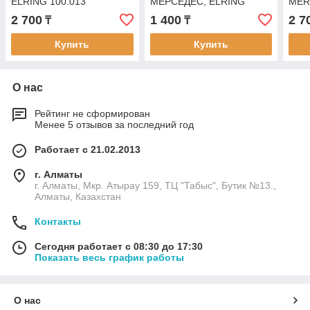
ELRING 100.013
МЕРСЕДЕС, ELRING
MER
060.560
MAX
2 700
1 400
2 7
₸
₸
Купить
Купить
О нас
Рейтинг не сформирован
Менее 5 отзывов за последний год
Работает с 21.02.2013
г. Алматы
г. Алматы, Мкр. Атырау 159, ТЦ "Табыс", Бутик №13.,
Алматы, Казахстан
Контакты
Сегодня работает с 08:30 до 17:30
Показать весь график работы
О нас