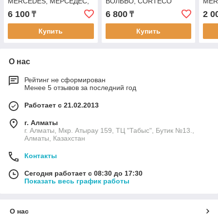
MERCEDES, МЕРСЕДЕС,
ВОЛЬВО, CORTECO
MER
ELIPS 1607
12015806B
МЕР
6 100
6 800
2 0
₸
₸
208.
Купить
Купить
О нас
Рейтинг не сформирован
Менее 5 отзывов за последний год
Работает с 21.02.2013
г. Алматы
г. Алматы, Мкр. Атырау 159, ТЦ "Табыс", Бутик №13.,
Алматы, Казахстан
Контакты
Сегодня работает с 08:30 до 17:30
Показать весь график работы
О нас