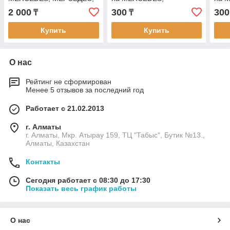
GUNES S0729
МЕРСЕДЕС, VICTOR
МЕР
2 000
300
300
₸
₸
REINZ 70-27214-00
REIN
Купить
Купить
О нас
Рейтинг не сформирован
Менее 5 отзывов за последний год
Работает с 21.02.2013
г. Алматы
г. Алматы, Мкр. Атырау 159, ТЦ "Табыс", Бутик №13.,
Алматы, Казахстан
Контакты
Сегодня работает с 08:30 до 17:30
Показать весь график работы
О нас