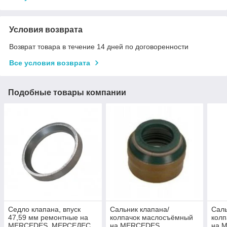
Условия возврата
Возврат товара в течение 14 дней по договоренности
Все условия возврата
Подобные товары компании
Седло клапана, впуск
Сальник клапана/
Саль
47,59 мм ремонтные на
колпачок маслосъёмный
кол
MERCEDES, МЕРСЕДЕС,
на MERCEDES,
на 