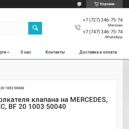
Корзина
+7 (727) 346-75-74
Магазин
+7 (747) 346-75-74
WhatsApp
уги
О нас
Контакты
Доставка и оплата
:
20 1003 50040
олкателя клапана на MERCEDES,
, BF 20 1003 50040