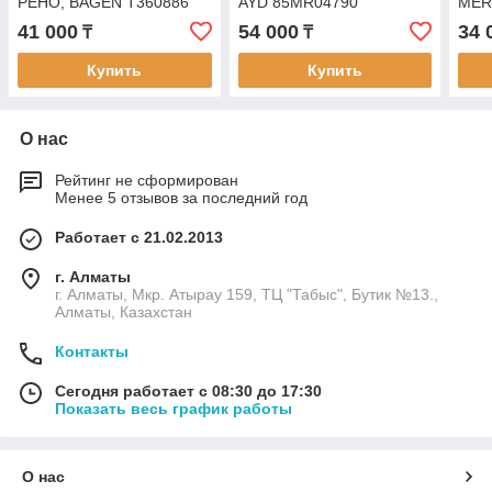
РЕНО, BAGEN T360886
AYD 85MR04790
MER
AYD
41 000
54 000
34 
₸
₸
Купить
Купить
О нас
Рейтинг не сформирован
Менее 5 отзывов за последний год
Работает с 21.02.2013
г. Алматы
г. Алматы, Мкр. Атырау 159, ТЦ "Табыс", Бутик №13.,
Алматы, Казахстан
Контакты
Сегодня работает с 08:30 до 17:30
Показать весь график работы
О нас