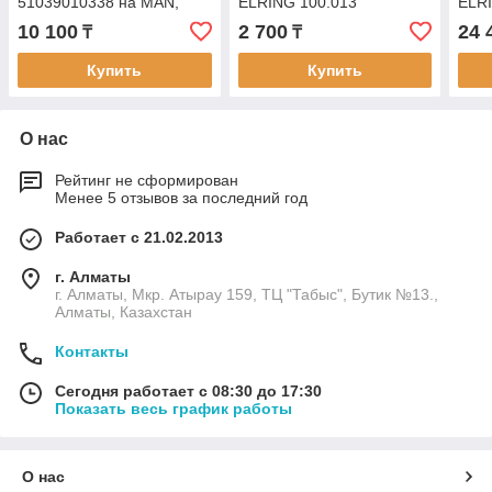
51039010338 на MAN,
ELRING 100.013
ELR
МАН, ELRING 834.330
10 100
2 700
24 
₸
₸
Купить
Купить
О нас
Рейтинг не сформирован
Менее 5 отзывов за последний год
Работает с 21.02.2013
г. Алматы
г. Алматы, Мкр. Атырау 159, ТЦ "Табыс", Бутик №13.,
Алматы, Казахстан
Контакты
Сегодня работает с 08:30 до 17:30
Показать весь график работы
О нас