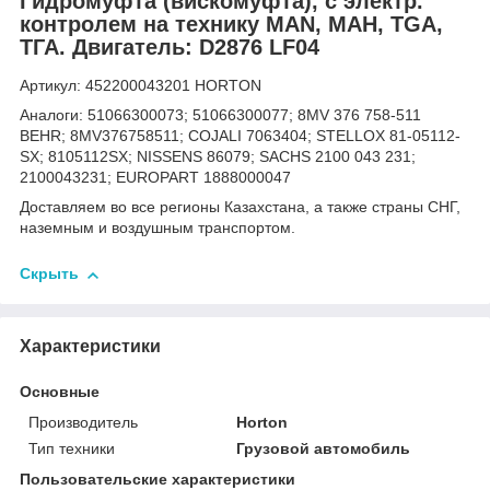
Гидромуфта (вискомуфта), с электр.
контролем на технику MAN, МАН, TGA,
ТГА. Двигатель: D2876 LF04
Артикул: 452200043201 HORTON
Аналоги: 51066300073; 51066300077; 8MV 376 758-511
BEHR; 8MV376758511; COJALI 7063404; STELLOX 81-05112-
SX; 8105112SX; NISSENS 86079; SACHS 2100 043 231;
2100043231; EUROPART 1888000047
Доставляем во все регионы Казахстана, а также страны СНГ,
наземным и воздушным транспортом.
Скрыть
Характеристики
Основные
Производитель
Horton
Тип техники
Грузовой автомобиль
Пользовательские характеристики