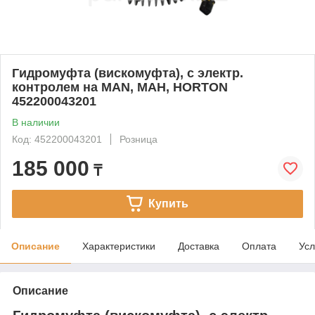
Гидромуфта (вискомуфта), с электр.
контролем на MAN, МАН, HORTON
452200043201
В наличии
Код: 452200043201
Розница
185 000
₸
Купить
Описание
Характеристики
Доставка
Оплата
Усл
Описание