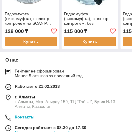
Гидромуфта
Гидромуфта
Гид
(вискомуфта), с электр.
(вискомуфта), с электр.
(вис
контролем на SCANIA, ,
контролем, без
конт
FAN MARKET FM282
крыльчатки на RENAULT ,
FAN
128 000
115 000
115
₸
₸
РЕНО , FAN MARKET
FM302
Купить
Купить
О нас
Рейтинг не сформирован
Менее 5 отзывов за последний год
Работает с 21.02.2013
г. Алматы
г. Алматы, Мкр. Атырау 159, ТЦ "Табыс", Бутик №13.,
Алматы, Казахстан
Контакты
Сегодня работает с 08:30 до 17:30