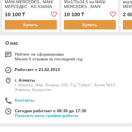
MAN/ MERCEDES , МАН/
95x170x34,5 на MAN/
внут
МЕРСЕДЕС , KG 534565
MERCEDES , МАН/
MER
МЕРСЕДЕС , ALP 30219
МЕР
10 100
10 100
2 0
₸
₸
208.
Купить
Купить
О нас
Рейтинг не сформирован
Менее 5 отзывов за последний год
Работает с 21.02.2013
г. Алматы
г. Алматы, Мкр. Атырау 159, ТЦ "Табыс", Бутик №13.,
Алматы, Казахстан
Контакты
Сегодня работает с 08:30 до 17:30
Показать весь график работы