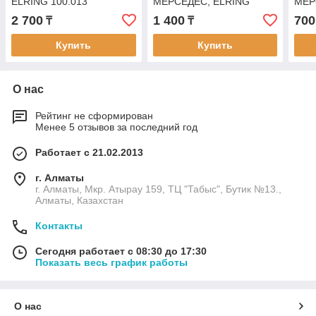
ELRING 100.013
МЕРСЕДЕС, ELRING
МЕР
060.560
110
2 700
1 400
700
₸
₸
Купить
Купить
О нас
Рейтинг не сформирован
Менее 5 отзывов за последний год
Работает с 21.02.2013
г. Алматы
г. Алматы, Мкр. Атырау 159, ТЦ "Табыс", Бутик №13.,
Алматы, Казахстан
Контакты
Сегодня работает с 08:30 до 17:30
Показать весь график работы
О нас