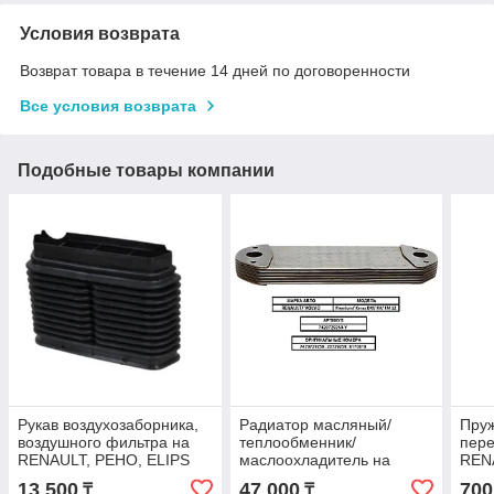
Условия возврата
Возврат товара в течение 14 дней по договоренности
Все условия возврата
Подобные товары компании
Рукав воздухозаборника,
Радиатор масляный/
Пруж
воздушного фильтра на
теплообменник/
пере
RENAULT, РЕНО, ELIPS
маслоохладитель на
REN
3510
RENAULT/ VOLVO, РЕНО,
080.
13 500
47 000
700
₸
₸