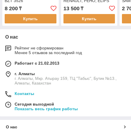
BZT 3526
RENAULT, РЕНО, ELIPS
SAM
3510
8 200
13 500
2 7
₸
₸
Купить
Купить
О нас
Рейтинг не сформирован
Менее 5 отзывов за последний год
Работает с 21.02.2013
г. Алматы
г. Алматы, Мкр. Атырау 159, ТЦ "Табыс", Бутик №13.,
Алматы, Казахстан
Контакты
Сегодня выходной
Показать весь график работы
О нас