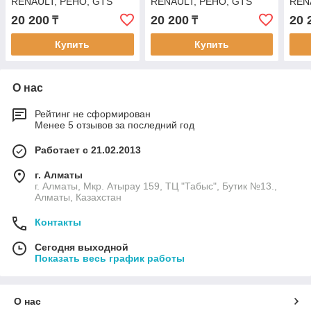
RENAULT, РЕНО, GTS
RENAULT, РЕНО, GTS
REN
78058
78059
512
20 200
20 200
20 
₸
₸
Купить
Купить
О нас
Рейтинг не сформирован
Менее 5 отзывов за последний год
Работает с 21.02.2013
г. Алматы
г. Алматы, Мкр. Атырау 159, ТЦ "Табыс", Бутик №13.,
Алматы, Казахстан
Контакты
Сегодня выходной
Показать весь график работы
О нас