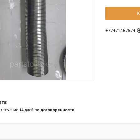
К
+77471467574
 в течение 14 дней
по договоренности