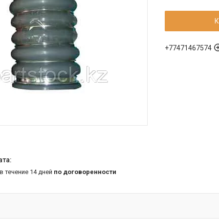
К
+77471467574
 в течение 14 дней
по договоренности