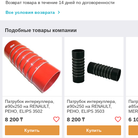
Возврат товара в течение 14 дней по договоренности
Все условия возврата
Подобные товары компании
Патрубок интеркуллера,
Патрубок интеркуллера,
Патр
ø90x250 на RENAULT,
ø90x250 на RENAULT,
ø85
РЕНО, ELIPS 3502
РЕНО, ELIPS 3503
MER
ELIP
8 200
8 200
6 1
₸
₸
Купить
Купить