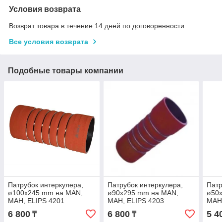
Условия возврата
Возврат товара в течение 14 дней по договоренности
Все условия возврата
Подобные товары компании
Патрубок интеркулера,
Патрубок интеркулера,
Патр
ø100x245 mm на MAN,
ø90x295 mm на MAN,
ø50
МАН, ELIPS 4201
МАН, ELIPS 4203
МАН,
6 800
6 800
5 4
₸
₸