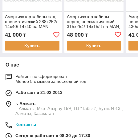
Амортизатор кабины зад,
Амортизатор кабины
Амор
пневматический 288x252/
перед, пневматический
пере
14x40/ 14x40 на MAN,
315x254/ 14x15/ t на MAN,
430x
МАН, MONROE CB0091
МАН, MONROE CB0092
VOL
41 000
48 000
41 
₸
₸
MON
Купить
Купить
О нас
Рейтинг не сформирован
Менее 5 отзывов за последний год
Работает с 21.02.2013
г. Алматы
г. Алматы, Мкр. Атырау 159, ТЦ "Табыс", Бутик №13.,
Алматы, Казахстан
Контакты
Сегодня работает с 08:30 до 17:30