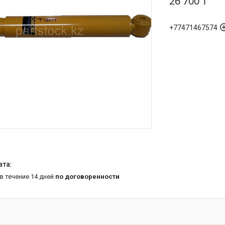
26 700 ₸
+77471467574
 в течение 14 дней
по договоренности