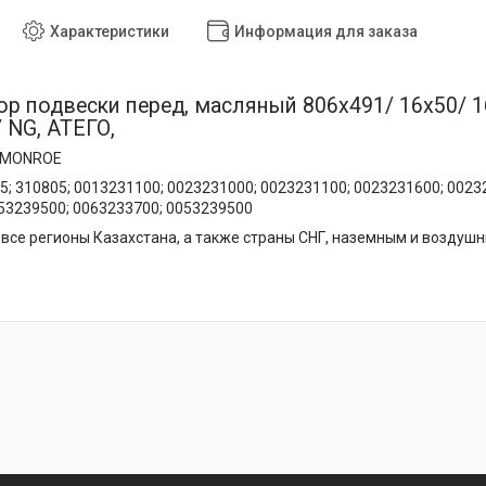
Характеристики
Информация для заказа
р подвески перед, масляный 806x491/ 16x50/ 
 NG, АТЕГО,
4 MONROE
05; 310805; 0013231100; 0023231000; 0023231100; 0023231600; 002
53239500; 0063233700; 0053239500
все регионы Казахстана, а также страны СНГ, наземным и воздуш