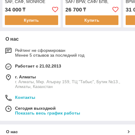
SAF, САФ, MONROE
SAF/ BPW, САФ/ БПВ,
BPW
F5186
MONROE F5002
ШМИ
34 000
26 700
31 
₸
₸
Купить
Купить
О нас
Рейтинг не сформирован
Менее 5 отзывов за последний год
Работает с 21.02.2013
г. Алматы
г. Алматы, Мкр. Атырау 159, ТЦ "Табыс", Бутик №13.,
Алматы, Казахстан
Контакты
Сегодня выходной
Показать весь график работы
О нас