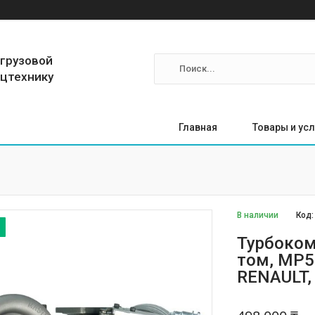
 грузовой
ецтехнику
Главная
Товары и усл
В наличии
Код
Турбокомп
том, MP5
RENAULT,