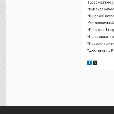
Турбокомпрес
*Высокое качес
*Широкий ассор
*Установочный
*Гарантия 1 год
*Цены ниже рын
*Подарки при п
*Доставка по К