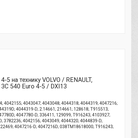
4-5 на технику VOLVO / RENAULT,
C 540 Euro 4-5 / DXI13
4; 4042155; 4043047; 4043048; 4044318; 4044319; 4047216;
4319D; 4044319-D; 2.14661; 214661; 128618; T915513;
47780D; 4047780-D; 336411; 129099; T916243; 4103927;
; 3782236; 4042156; 4043049; 4044320; 4044839-D;
5322469; 4047216-D; 4047216D; 038TM18618000; T916243;