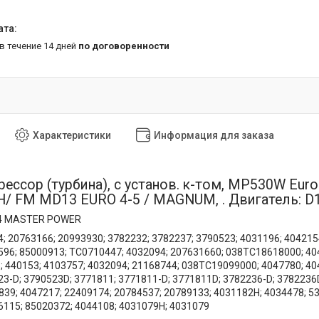
 в течение 14 дней
по договоренности
Характеристики
Информация для заказа
ессор (турбина), с установ. к-том, MP530W Euro 
/ FM MD13 EURO 4-5 / MAGNUM, . Двигатель: D13
14 MASTER POWER
; 20763166; 20993930; 3782232; 3782237; 3790523; 4031196; 404215
596; 85000913; TC0710447; 4032094; 207631660; 038TC18618000; 404
; 440153; 4103757; 4032094; 21168744; 038TC19099000; 4047780; 40
3-D; 3790523D; 3771811; 3771811-D; 3771811D; 3782236-D; 3782236D
839; 4047217; 22409174; 20784537; 20789133; 4031182H; 4034478; 
6115; 85020372; 4044108; 4031079H; 4031079