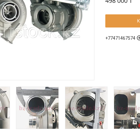
498 000 ₸
К
+77471467574