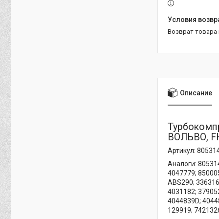
возврат товара
Описание
Турбокомпр
ВОЛЬВО, FH
Артикул: 8053
Аналоги: 805314
4047779; 85000
ABS290; 336316
4031182; 379052
4044839D; 4044
129919; 742132