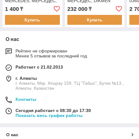
MERCEDES, МЕРСЕДЕС,
МЕРСЕДЕС, DIKMEN
036
SAMPA 010.717
PS400.53.00
1 400
232 000
2 7
₸
₸
Купить
Купить
О нас
Рейтинг не сформирован
Менее 5 отзывов за последний год
Работает с 21.02.2013
г. Алматы
г. Алматы, Мкр. Атырау 159, ТЦ "Табыс", Бутик №13.,
Алматы, Казахстан
Контакты
Сегодня работает с 08:30 до 17:30
Показать весь график работы
О нас