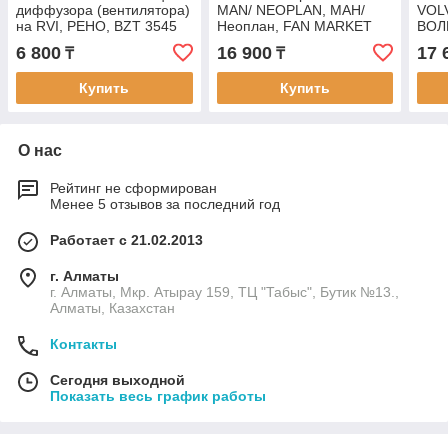
диффузора (вентилятора)
MAN/ NEOPLAN, МАН/
VOL
на RVI, РЕНО, BZT 3545
Неоплан, FAN MARKET
ВОЛ
YP023
MAR
6 800
16 900
17 
₸
₸
Купить
Купить
О нас
Рейтинг не сформирован
Менее 5 отзывов за последний год
Работает с 21.02.2013
г. Алматы
г. Алматы, Мкр. Атырау 159, ТЦ "Табыс", Бутик №13.,
Алматы, Казахстан
Контакты
Сегодня выходной
Показать весь график работы