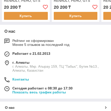
RENAULT, РЕНО, GTS
RENAULT, РЕНО, GTS
REN
78058
78059
512
20 200
20 200
20 
₸
₸
Купить
Купить
О нас
Рейтинг не сформирован
Менее 5 отзывов за последний год
Работает с 21.02.2013
г. Алматы
г. Алматы, Мкр. Атырау 159, ТЦ "Табыс", Бутик №13.,
Алматы, Казахстан
Контакты
Сегодня работает с 08:30 до 17:30
Показать весь график работы
О нас