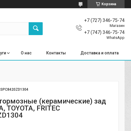
Корзина
+7 (727) 346-75-74
Магазин
+7 (747) 346-75-74
WhatsApp
уги
О нас
Контакты
Доставка и оплата
:
SPC8420ZD1304
тормозные (керамические) зад
A, TOYOTA, FRITEC
ZD1304