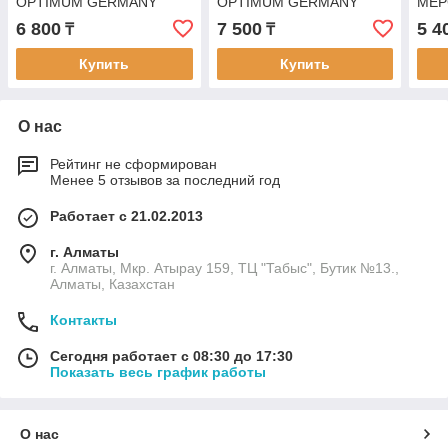
OPTIMUM GERMANY
OPTIMUM GERMANY
МЕР
A0004200682-Y
A0004202482-Y
A00
6 800
7 500
5 4
₸
₸
Купить
Купить
О нас
Рейтинг не сформирован
Менее 5 отзывов за последний год
Работает с 21.02.2013
г. Алматы
г. Алматы, Мкр. Атырау 159, ТЦ "Табыс", Бутик №13.,
Алматы, Казахстан
Контакты
Сегодня работает с 08:30 до 17:30
Показать весь график работы
О нас