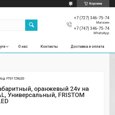
Корзина
+7 (727) 346-75-74
Магазин
+7 (747) 346-75-74
WhatsApp
уги
О нас
Контакты
Доставка и оплата
Код:
FT017ZKLED
абаритный, оранжевый 24v на
L, Универсальный, FRISTOM
LED