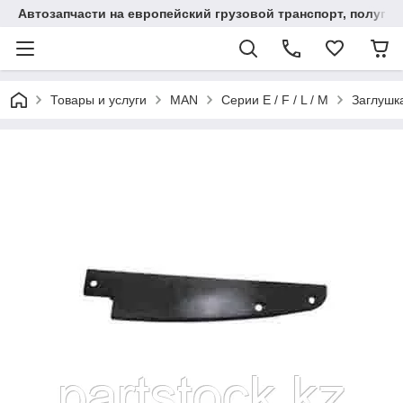
Автозапчасти на европейский грузовой транспорт, полупр
Товары и услуги
MAN
Серии E / F / L / M
Заглушк