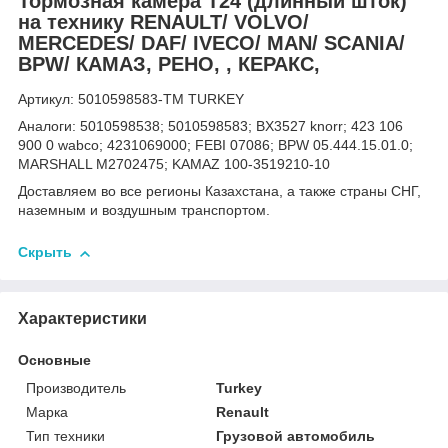
Тормозная камера T24 (длинный шток)
на технику RENAULT/ VOLVO/
MERCEDES/ DAF/ IVECO/ MAN/ SCANIA/
BPW/ КАМАЗ, РЕНО, , КЕРАКС,
Артикул: 5010598583-TM TURKEY
Аналоги: 5010598538; 5010598583; BX3527 knorr; 423 106
900 0 wabco; 4231069000; FEBI 07086; BPW 05.444.15.01.0;
MARSHALL M2702475; KAMAZ 100-3519210-10
Доставляем во все регионы Казахстана, а также страны СНГ,
наземным и воздушным транспортом.
Скрыть
Характеристики
Основные
Производитель
Turkey
Марка
Renault
Тип техники
Грузовой автомобиль