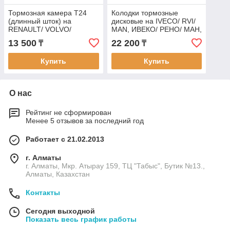
Тормозная камера T24
Колодки тормозные
(длинный шток) на
дисковые на IVECO/ RVI/
RENAULT/ VOLVO/
MAN, ИВЕКО/ РЕНО/ МАН,
MERCEDES/ DAF/ IVECO/
MAXPART 113420200001
13 500
22 200
₸
₸
MAN/ SCANIA/ BPW/
КАМАЗ, РЕНО,
Купить
Купить
О нас
Рейтинг не сформирован
Менее 5 отзывов за последний год
Работает с 21.02.2013
г. Алматы
г. Алматы, Мкр. Атырау 159, ТЦ "Табыс", Бутик №13.,
Алматы, Казахстан
Контакты
Сегодня выходной
Показать весь график работы