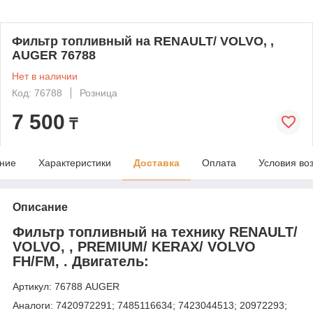
Фильтр топливный на RENAULT/ VOLVO, ,
AUGER 76788
Нет в наличии
Код: 76788
Розница
7 500
₸
ние
Характеристики
Доставка
Оплата
Условия во
Описание
Фильтр топливный на технику RENAULT/
VOLVO, , PREMIUM/ KERAX/ VOLVO
FH/FM, . Двигатель:
Артикул: 76788 AUGER
Аналоги: 7420972291; 7485116634; 7423044513; 20972293;