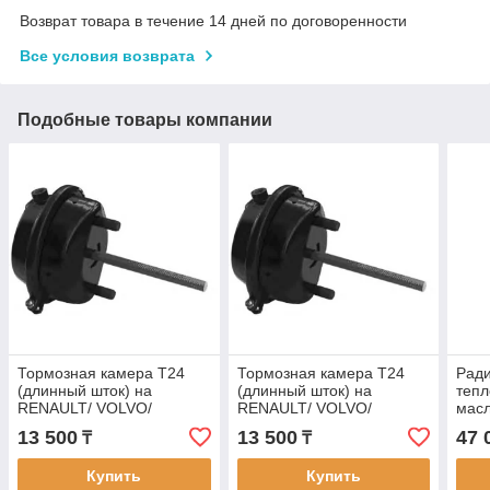
Возврат товара в течение 14 дней по договоренности
Все условия возврата
Подобные товары компании
Тормозная камера T24
Тормозная камера T24
Ради
(длинный шток) на
(длинный шток) на
тепл
RENAULT/ VOLVO/
RENAULT/ VOLVO/
масл
MERCEDES/ DAF/ IVECO/
MERCEDES/ DAF/ IVECO/
REN
13 500
13 500
47 
₸
₸
MAN/ SCANIA/ BPW/
MAN/ SCANIA/ BPW/
BZT
КАМАЗ, РЕНО,
КАМАЗ, РЕНО,
Купить
Купить