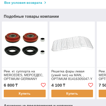
Все условия возврата
Подобные товары компании
Рем. кт. суппорта на
Решетка фары левая
Рем.
MERCEDES, МЕРСЕДЕС,
(узкий тип) на MAN, ,
MER
OPTIMUM GERMANY
OPTIMUM 81416305047-Y
OPT
A0004200682-Y
A00
6 800
4 100
7 5
₸
₸
Купить
Купить
Акционные предложения и новинки