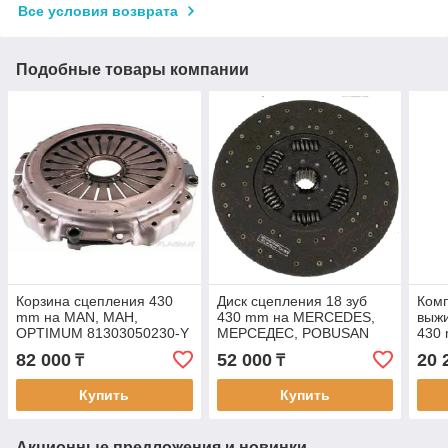
Все условия возврата
Подобные товары компании
Корзина сцепления 430
Диск сцепления 18 зуб
Комп
mm на MAN, МАН,
430 mm на MERCEDES,
выж
OPTIMUM 81303050230-Y
МЕРСЕДЕС, POBUSAN
430
PD430072
MAN
82 000
52 000
20 
₸
₸
SAC
Купить
Купить
Акционные предложения и новинки