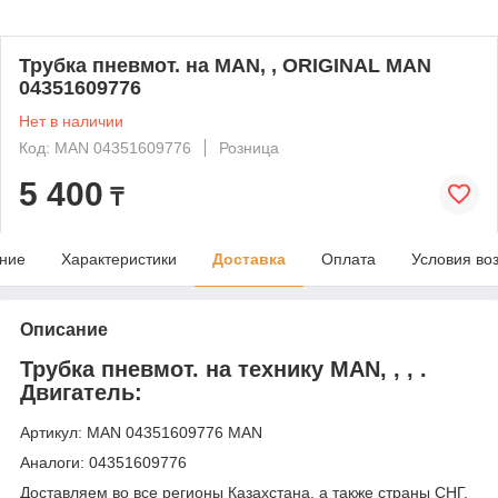
Трубка пневмот. на MAN, , ORIGINAL MAN
04351609776
Нет в наличии
Код: MAN 04351609776
Розница
5 400
₸
ние
Характеристики
Доставка
Оплата
Условия во
Описание
Трубка пневмот. на технику MAN, , , .
Двигатель:
Артикул: MAN 04351609776 MAN
Аналоги: 04351609776
Доставляем во все регионы Казахстана, а также страны СНГ,