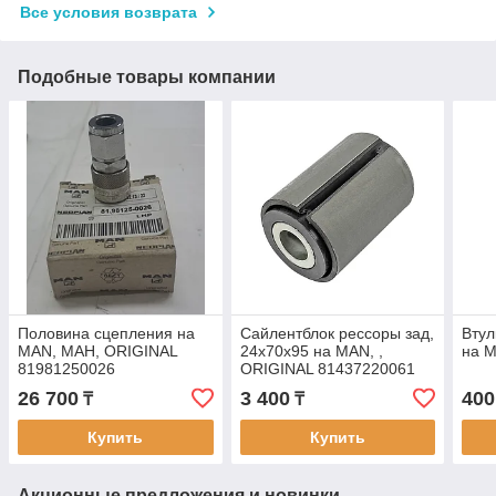
Все условия возврата
Подобные товары компании
Половина сцепления на
Сайлентблок рессоры зад,
Втул
MAN, МАН, ORIGINAL
24x70x95 на MAN, ,
на M
81981250026
ORIGINAL 81437220061
26 700
3 400
400
₸
₸
Купить
Купить
Акционные предложения и новинки