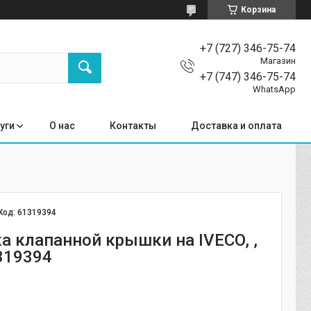
Корзина
+7 (727) 346-75-74
Магазин
+7 (747) 346-75-74
WhatsApp
уги
О нас
Контакты
Доставка и оплата
Код:
61319394
а клапанной крышки на IVECO, ,
319394