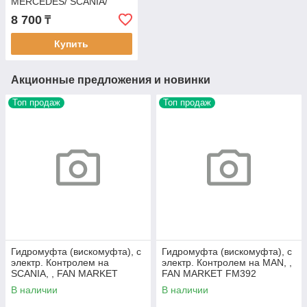
MERCEDES/ SCANIA/
IVECO/ RVI/ VOLVO, МАН/
8 700
₸
МЕРСЕДЕС/ СКАНИЯ/
ИВЕКО/
Купить
Акционные предложения и новинки
Топ продаж
Топ продаж
Гидромуфта (вискомуфта), с
Гидромуфта (вискомуфта), с
электр. Контролем на
электр. Контролем на MAN, ,
SCANIA, , FAN MARKET
FAN MARKET FM392
FM382
В наличии
В наличии