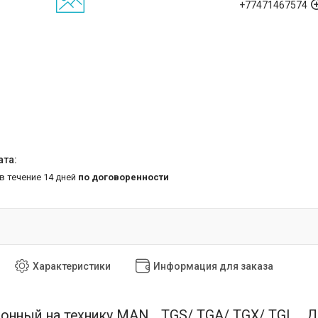
+77471467574
 в течение 14 дней
по договоренности
Характеристики
Информация для заказа
онный на технику MAN, , TGS/ TGA/ TGX/ TGL, . Д