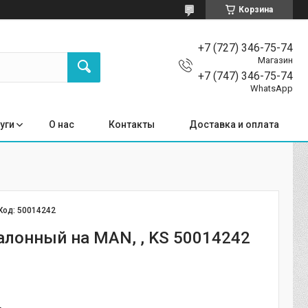
Корзина
+7 (727) 346-75-74
Магазин
+7 (747) 346-75-74
WhatsApp
уги
О нас
Контакты
Доставка и оплата
Код:
50014242
алонный на MAN, , KS 50014242