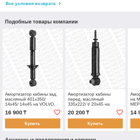
Все условия возврата
Подобные товары компании
Амортизатор кабины зад,
Амортизатор кабины
Амор
масляный 401x350/
перед, масляный
на 
14x45/ 14x45 на VOLVO,
335x222/ t/ 20x45 на
МЕР
ВОЛЬВО, MONROE
VOLVO, ВОЛЬВО,
275
16 900
20 200
14 
₸
₸
CB0029
MONROE CB0039
Купить
Купить
Акционные предложения и новинки