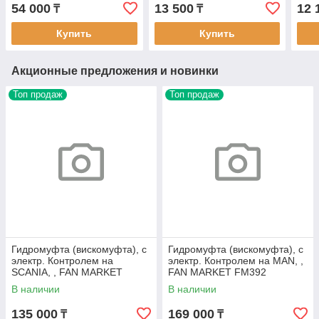
SETRA, МЕРСЕДЕС/
SETRA, МЕРСЕДЕС/
МЕР
54 000
13 500
12 
₸
₸
Неоплан/ СЕТРА, GLYCO
Неоплан/ СЕТРА, GLYCO
Нео
H 821/4 STD
N 110/4L STD
71-
Купить
Купить
Акционные предложения и новинки
Топ продаж
Топ продаж
Гидромуфта (вискомуфта), с
Гидромуфта (вискомуфта), с
электр. Контролем на
электр. Контролем на MAN, ,
SCANIA, , FAN MARKET
FAN MARKET FM392
FM382
В наличии
В наличии
135 000
169 000
₸
₸