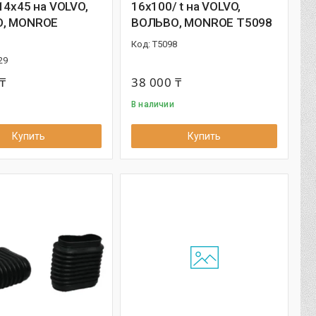
14x45 на VOLVO,
16x100/ t на VOLVO,
, MONROE
ВОЛЬВО, MONROE T5098
T5098
29
₸
38 000 ₸
В наличии
Купить
Купить