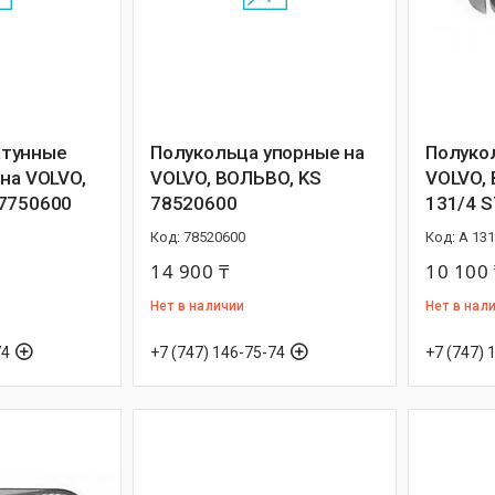
тунные
Полукольца упорные на
Полуко
на VOLVO,
VOLVO, ВОЛЬВО, KS
VOLVO,
7750600
78520600
131/4 
78520600
A 131
14 900 ₸
10 100 
Нет в наличии
Нет в нал
74
+7 (747) 146-75-74
+7 (747) 