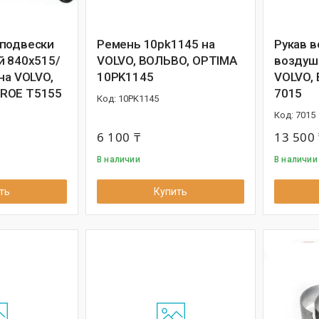
 подвески
Ремень 10pk1145 на
Рукав 
й 840x515/
VOLVO, ВОЛЬВО, OPTIMA
воздуш
на VOLVO,
10PK1145
VOLVO,
ROE T5155
7015
10PK1145
7015
6 100 ₸
13 500 
В наличии
В наличии
ть
Купить