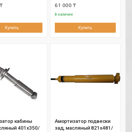
₸
61 000 ₸
В наличии
Купить
Купить
затор кабины
Амортизатор подвески
сляный 401x350/
зад, масляный 821x481/