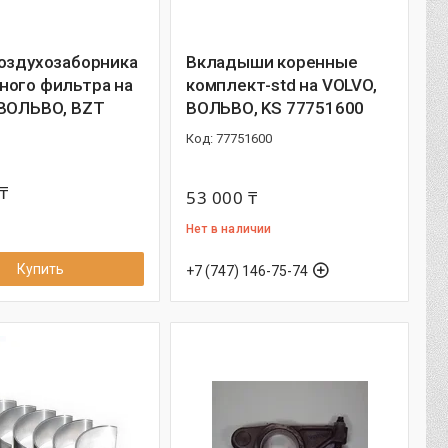
воздухозаборника
Вкладыши коренные
ного фильтра на
комплект-std на VOLVO,
 ВОЛЬВО, BZT
ВОЛЬВО, KS 77751600
77751600
₸
53 000 ₸
Нет в наличии
Купить
+7 (747) 146-75-74