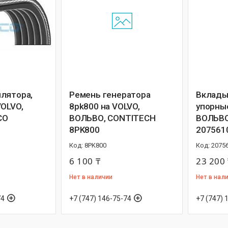
лятора,
Ремень генератора
Вклады
VOLVO,
8pk800 на VOLVO,
упорные
CO
ВОЛЬВО, CONTITECH
ВОЛЬВО
8PK800
207561
8PK800
2075
6 100 ₸
23 200 
Нет в наличии
Нет в нал
74
+7 (747) 146-75-74
+7 (747) 