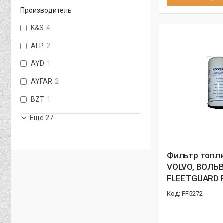
Производитель
K&S
4
ALP
2
AYD
1
AYFAR
2
BZT
1
Еще 27
Фильтр топл
VOLVO, ВОЛЬВ
FLEETGUARD 
FF5272