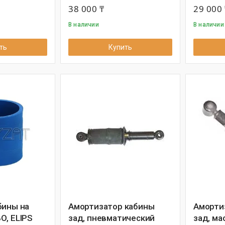
38 000 ₸
29 000 
В наличии
В наличии
ть
Купить
бины на
Амортизатор кабины
Аморти
О, ELIPS
зад, пневматический
зад, ма