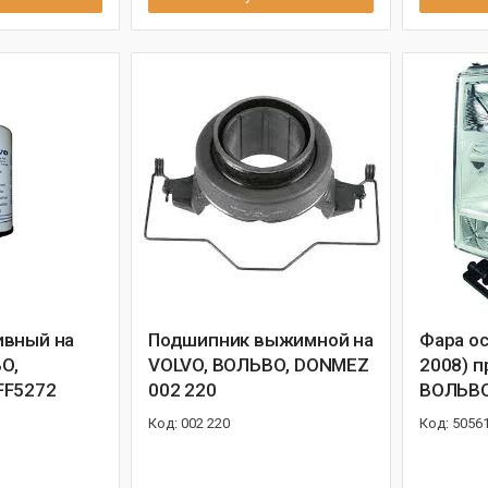
ивный на
Подшипник выжимной на
Фара ос
О,
VOLVO, ВОЛЬВО, DONMEZ
2008) п
FF5272
002 220
ВОЛЬВО
002 220
5056