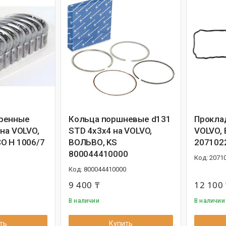
ренные
Кольца поршневые d131
Прокла
на VOLVO,
STD 4x3x4 на VOLVO,
VOLVO,
O H 1006/7
ВОЛЬВО, KS
207102
800044410000
2071
800044410000
9 400 ₸
12 100 
В наличии
В наличии
ть
Купить