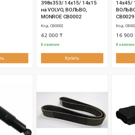
398x353/ 14x15/ 14x15
14x45/ 
на VOLVO, ВОЛЬВО,
ВОЛЬВО
MONROE CB0002
CB0029
CB0002
CB00
42 000 ₸
16 900 
В наличии
В наличии
ть
Купить