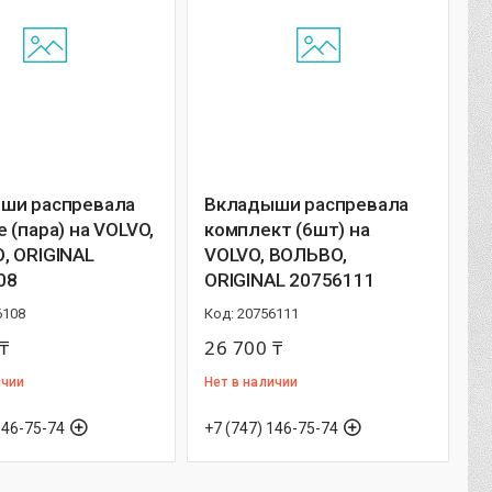
ши распревала
Вкладыши распревала
 (пара) на VOLVO,
комплект (6шт) на
, ORIGINAL
VOLVO, ВОЛЬВО,
08
ORIGINAL 20756111
6108
20756111
₸
26 700 ₸
ичии
Нет в наличии
146-75-74
+7 (747) 146-75-74