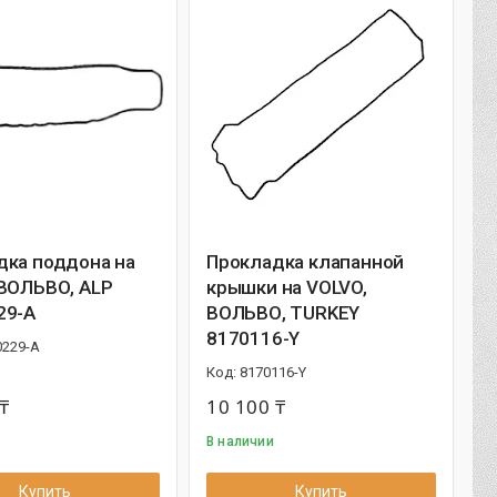
дка поддона на
Прокладка клапанной
 ВОЛЬВО, ALP
крышки на VOLVO,
29-A
ВОЛЬВО, TURKEY
8170116-Y
0229-A
8170116-Y
₸
10 100 ₸
В наличии
Купить
Купить