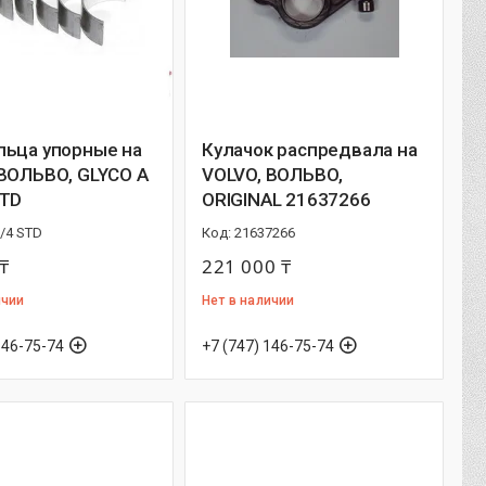
льца упорные на
Кулачок распредвала на
 ВОЛЬВО, GLYCO A
VOLVO, ВОЛЬВО,
STD
ORIGINAL 21637266
/4 STD
21637266
₸
221 000 ₸
ичии
Нет в наличии
146-75-74
+7 (747) 146-75-74